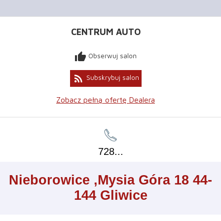
CENTRUM AUTO
thumb_up
Obserwuj salon
rss_feed
Subskrybuj salon
Zobacz pełną ofertę Dealera
728
...
Leaflet
+
Nieborowice ,Mysia Góra 18 44-
−
144 Gliwice